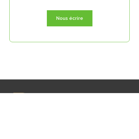
Nous écrire
RENAISSANCE CROIX DE PIERRE
1-2 rue Maurice Loutreuil