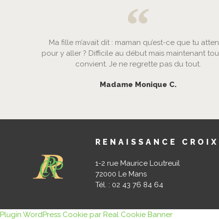
Ma fille m’avait dit : maman qu’est-ce que tu atte
pour y aller ? Difficile au début mais maintenant to
convient. Je ne regrette pas du tout.
Madame Monique C.
RENAISSANCE CROIX
1-2 rue Maurice Loutreuil
72000 Le Mans
Tél. : 02 43 76 84 64
Plugin WordPress Cookie par Real Cookie Banner