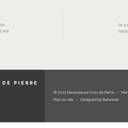
nds
Je su
ut me
rest
 DE PIERRE
© 2022 Renaissance Croix de Pierre
Men
Plan du site
Designed by Babaweb