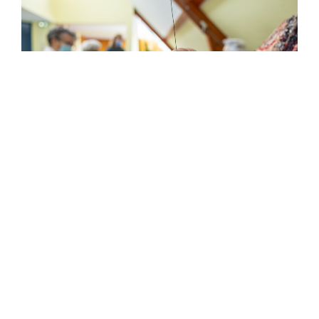
Je me sens très bien et me suis vite habituée.
J’apprécie les services et le personnel très gentil. Je
trouve les repas excellents.